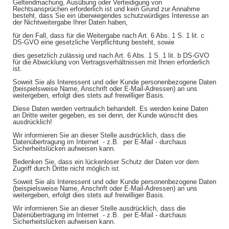
Geltendmachung, Ausübung oder Verteidigung von
Rechtsansprüchen erforderlich ist und kein Grund zur Annahme
besteht, dass Sie ein überwiegendes schutzwürdiges Interesse an
der Nichtweitergabe Ihrer Daten haben,
für den Fall, dass für die Weitergabe nach Art. 6 Abs. 1 S. 1 lit. c
DS-GVO eine gesetzliche Verpflichtung besteht, sowie
dies gesetzlich zulässig und nach Art. 6 Abs. 1 S. 1 lit. b DS-GVO
für die Abwicklung von Vertragsverhältnissen mit Ihnen erforderlich
ist.
Soweit Sie als Interessent und oder Kunde personenbezogene Daten
(beispielsweise Name, Anschrift oder E-Mail-Adressen) an uns
weitergeben, erfolgt dies stets auf freiwilliger Basis.
Diese Daten werden vertraulich behandelt. Es werden keine Daten
an Dritte weiter gegeben, es sei denn, der Kunde wünscht dies
ausdrücklich!
Wir informieren Sie an dieser Stelle ausdrücklich, dass die
Datenübertragung im Internet - z.B. per E-Mail - durchaus
Sicherheitslücken aufweisen kann.
Bedenken Sie, dass ein lückenloser Schutz der Daten vor dem
Zugriff durch Dritte nicht möglich ist.
Soweit Sie als Interessent und oder Kunde personenbezogene Daten
(beispielsweise Name, Anschrift oder E-Mail-Adressen) an uns
weitergeben, erfolgt dies stets auf freiwilliger Basis.
Wir informieren Sie an dieser Stelle ausdrücklich, dass die
Datenübertragung im Internet - z.B. per E-Mail - durchaus
Sicherheitslücken aufweisen kann.