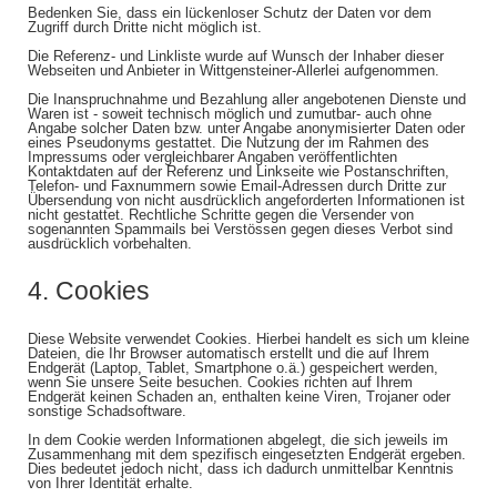
Bedenken Sie, dass ein lückenloser Schutz der Daten vor dem
Zugriff durch Dritte nicht möglich ist.
Die Referenz- und Linkliste wurde auf Wunsch der Inhaber dieser
Webseiten und Anbieter in Wittgensteiner-Allerlei aufgenommen.
Die Inanspruchnahme und Bezahlung aller angebotenen Dienste und
Waren ist - soweit technisch möglich und zumutbar- auch ohne
Angabe solcher Daten bzw. unter Angabe anonymisierter Daten oder
eines Pseudonyms gestattet. Die Nutzung der im Rahmen des
Impressums oder vergleichbarer Angaben veröffentlichten
Kontaktdaten auf der Referenz und Linkseite wie Postanschriften,
Telefon- und Faxnummern sowie Email-Adressen durch Dritte zur
Übersendung von nicht ausdrücklich angeforderten Informationen ist
nicht gestattet. Rechtliche Schritte gegen die Versender von
sogenannten Spammails bei Verstössen gegen dieses Verbot sind
ausdrücklich vorbehalten.
4. Cookies
Diese Website verwendet Cookies. Hierbei handelt es sich um kleine
Dateien, die Ihr Browser automatisch erstellt und die auf Ihrem
Endgerät (Laptop, Tablet, Smartphone o.ä.) gespeichert werden,
wenn Sie unsere Seite besuchen. Cookies richten auf Ihrem
Endgerät keinen Schaden an, enthalten keine Viren, Trojaner oder
sonstige Schadsoftware.
In dem Cookie werden Informationen abgelegt, die sich jeweils im
Zusammenhang mit dem spezifisch eingesetzten Endgerät ergeben.
Dies bedeutet jedoch nicht, dass ich dadurch unmittelbar Kenntnis
von Ihrer Identität erhalte.